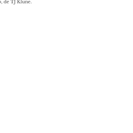
o
, de TJ Klune. 