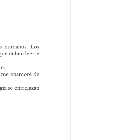
s humanos. Los 
que deben leerse 
on.
o me enamoré de 
ia se entrelazan 