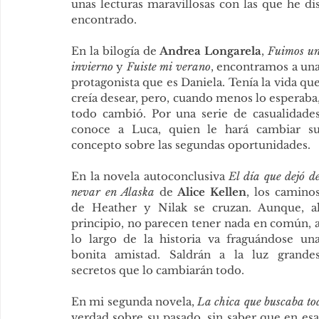
unas lecturas maravillosas con las que he di
encontrado. 
En la bilogía de 
Andrea Longarela
, 
Fuimos un
invierno
 y 
Fuiste mi verano
, encontramos a una
protagonista que es Daniela. Tenía la vida que
creía desear, pero, cuando menos lo esperaba,
todo cambió. Por una serie de casualidades
conoce a Luca, quien le hará cambiar su
concepto sobre las segundas oportunidades. 
En la novela autoconclusiva 
El día que dejó de
nevar en Alaska
 de 
Alice Kellen
, los caminos
de Heather y Nilak se cruzan. Aunque, al
principio, no parecen tener nada en común, a
lo largo de la historia va fraguándose una
bonita amistad. Saldrán a la luz grandes
secretos que lo cambiarán todo. 
En mi segunda novela, 
La chica que buscaba tod
verdad sobre su pasado, sin saber que en es