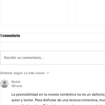
1 comentario
Escribir un comentario...
Diferencia entre novela feelgood
Desde la anti
Ordenar según:
Lo más nuevo
y comedia
Romantasy
Guest
09 ene
La previsibilidad en la novela romántica no es un defecto
autor y lector. Para disfrutar de una lectura inmersiva, m